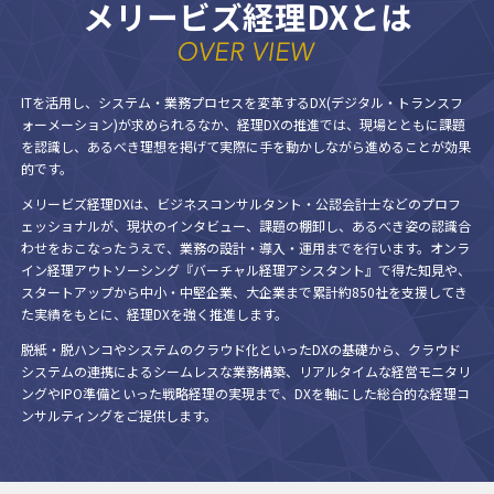
メリービズ経理DXとは
ITを活用し、システム・業務プロセスを変革するDX(デジタル・トランスフ
ォーメーション)が求められるなか、経理DXの推進では、現場とともに課題
を認識し、あるべき理想を掲げて実際に手を動かしながら進めることが効果
的です。
メリービズ経理DXは、ビジネスコンサルタント・公認会計士などのプロフ
ェッショナルが、現状のインタビュー、課題の棚卸し、あるべき姿の認識合
わせをおこなったうえで、業務の設計・導入・運用までを行います。オンラ
イン経理アウトソーシング『バーチャル経理アシスタント』で得た知見や、
スタートアップから中小・中堅企業、大企業まで累計約850社を支援してき
た実績をもとに、経理DXを強く推進します。
脱紙・脱ハンコやシステムのクラウド化といったDXの基礎から、クラウド
システムの連携によるシームレスな業務構築、リアルタイムな経営モニタリ
ングやIPO準備といった戦略経理の実現まで、DXを軸にした総合的な経理コ
ンサルティングをご提供します。