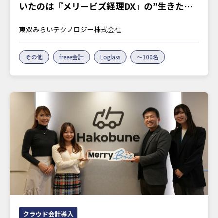
いたのは『メリービズ経理DX』の”生きたノ
ウハウ”
東双みらいテクノロジー株式会社
その他
freee会計
Loglass
～100名
クラウド会計導入