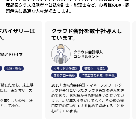
理部長クラス経験者や公認会計士・税理士など、お客様のDX・課
題解決に最適な人材が担当します。
イザリーは
クラウド会計を数十社導入し
I
ています。
ま
クラウド会計導入
ドバイザー
コンサルタント
会計・監査
クラウド会計導入
管理ツール導入
J-
業務フロー構築
作業工数の削減・効率化
資
たのち、未上場
2019年からfreee会計・マネーフォワードク
I
、東証マザーズ
ラウド会計といったクラウド会計の導入を進
査
めており、お客様から高評価をいただいてい
ま
引したのち、決
ます。ただ導入するだけでなく、その後の運
上
て独立。
用面での使いやすさを含めて設計することを
め
心がけています。
行