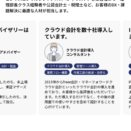
理部長クラス経験者や公認会計士・税理士など、お客様のDX・課
題解決に最適な人材が担当します。
ザリーは
クラウド会計を数十社導入し
IP
ています。
まで
クラウド会計導入
バイザー
コンサルタント
・監査
クラウド会計導入
管理ツール導入
J-SO
業務フロー構築
作業工数の削減・効率化
資金調
のち、未上場
2019年からfreee会計・マネーフォワードク
IPO
東証マザーズ
ラウド会計といったクラウド会計の導入を進
査法人
めており、お客様から高評価をいただいてい
ます。
したのち、決
ます。ただ導入するだけでなく、その後の運
上場準
独立。
用面での使いやすさを含めて設計することを
め、ア
心がけています。
行って