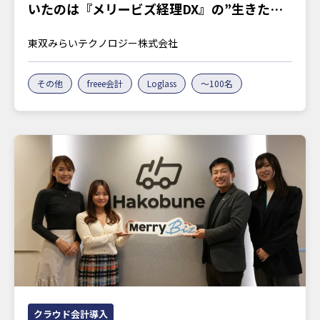
いたのは『メリービズ経理DX』の”生きたノ
ウハウ”
東双みらいテクノロジー株式会社
その他
freee会計
Loglass
～100名
クラウド会計導入