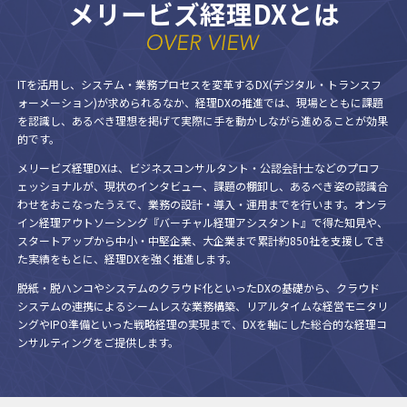
メリービズ経理DXとは
ITを活用し、システム・業務プロセスを変革するDX(デジタル・トランスフ
ォーメーション)が求められるなか、経理DXの推進では、現場とともに課題
を認識し、あるべき理想を掲げて実際に手を動かしながら進めることが効果
的です。
メリービズ経理DXは、ビジネスコンサルタント・公認会計士などのプロフ
ェッショナルが、現状のインタビュー、課題の棚卸し、あるべき姿の認識合
わせをおこなったうえで、業務の設計・導入・運用までを行います。オンラ
イン経理アウトソーシング『バーチャル経理アシスタント』で得た知見や、
スタートアップから中小・中堅企業、大企業まで累計約850社を支援してき
た実績をもとに、経理DXを強く推進します。
脱紙・脱ハンコやシステムのクラウド化といったDXの基礎から、クラウド
システムの連携によるシームレスな業務構築、リアルタイムな経営モニタリ
ングやIPO準備といった戦略経理の実現まで、DXを軸にした総合的な経理コ
ンサルティングをご提供します。