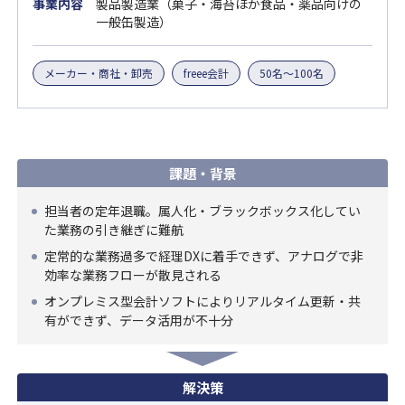
事業内容
製品製造業（菓子・海苔ほか食品・薬品向けの
一般缶製造）
メーカー・商社・卸売
freee会計
50名～100名
課題・背景
担当者の定年退職。属人化・ブラックボックス化してい
た業務の引き継ぎに難航
定常的な業務過多で経理DXに着手できず、アナログで非
効率な業務フローが散見される
オンプレミス型会計ソフトによりリアルタイム更新・共
有ができず、データ活用が不十分
解決策