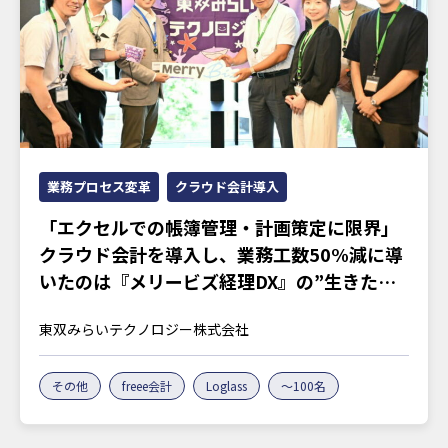
業務プロセス変革
クラウド会計導入
「エクセルでの帳簿管理・計画策定に限界」
クラウド会計を導入し、業務工数50%減に導
いたのは『メリービズ経理DX』の”生きたノ
ウハウ”
東双みらいテクノロジー株式会社
その他
freee会計
Loglass
～100名